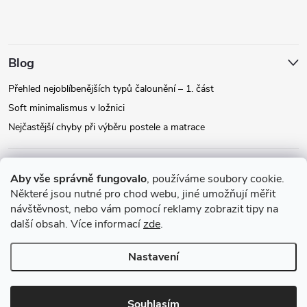
Blog
Přehled nejoblíbenějších typů čalounění – 1. část
Soft minimalismus v ložnici
Nejčastější chyby při výběru postele a matrace
Facebook
Aby vše správně fungovalo
, používáme soubory cookie.
Některé jsou nutné pro chod webu, jiné umožňují měřit
návštěvnost, nebo vám pomocí reklamy zobrazit tipy na
Instagram
další obsah. Více informací
zde
.
Nastavení
Copyright 2026
Relax-postele.cz
. Všechna práva vyhrazena.
Upravit
nastavení cookies
Souhlasím