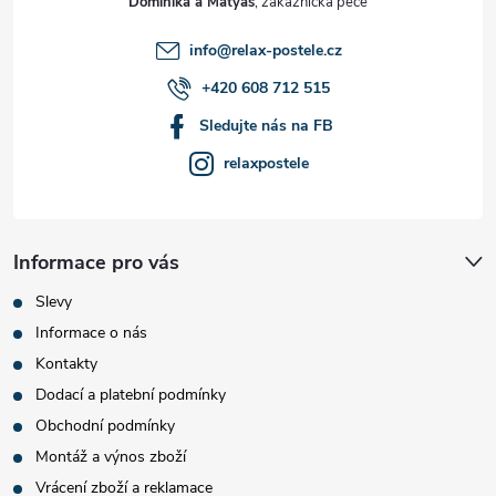
Dominika a Matyáš
í
info
@
relax-postele.cz
+420 608 712 515
Sledujte nás na FB
relaxpostele
Informace pro vás
Slevy
Informace o nás
Kontakty
Dodací a platební podmínky
Obchodní podmínky
Montáž a výnos zboží
Vrácení zboží a reklamace