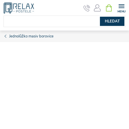
Přejít
NÁKUPNÍ
KOŠÍK
na
obsah
HLEDAT
Jednolůžko masiv borovice