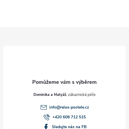
Z
á
p
a
t
Dominika a Matyáš
í
info
@
relax-postele.cz
+420 608 712 515
Sledujte nás na FB