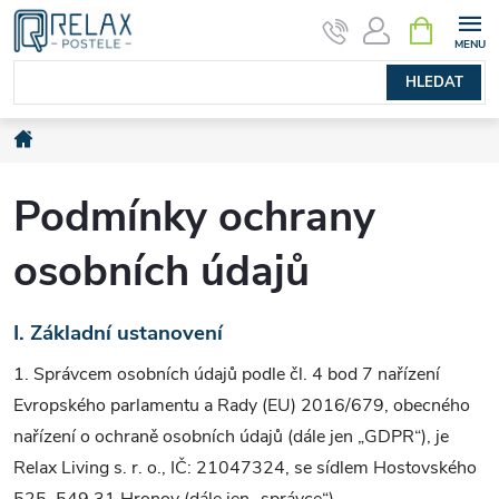
Přejít
NÁKUPNÍ
KOŠÍK
na
obsah
HLEDAT
Domů
Podmínky ochrany
osobních údajů
I. Základní ustanovení
1. Správcem osobních údajů podle čl. 4 bod 7 nařízení
Evropského parlamentu a Rady (EU) 2016/679, obecného
nařízení o ochraně osobních údajů (dále jen „GDPR“), je
Relax Living s. r. o., IČ: 21047324, se sídlem Hostovského