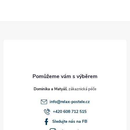
Z
á
p
a
t
Dominika a Matyáš
í
info
@
relax-postele.cz
+420 608 712 515
Sledujte nás na FB