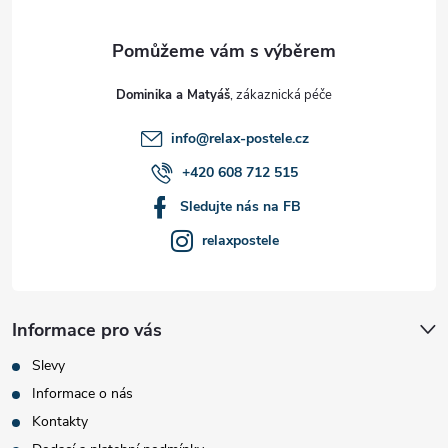
a
t
Dominika a Matyáš
í
info
@
relax-postele.cz
+420 608 712 515
Sledujte nás na FB
relaxpostele
Informace pro vás
Slevy
Informace o nás
Kontakty