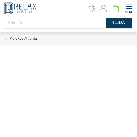
Přejít
NÁKUPNÍ
KOŠÍK
na
obsah
HLEDAT
Kolekce Atlanta