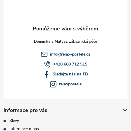
p
a
t
Dominika a Matyáš
í
info
@
relax-postele.cz
+420 608 712 515
Sledujte nás na FB
relaxpostele
Informace pro vás
Slevy
Informace o nás