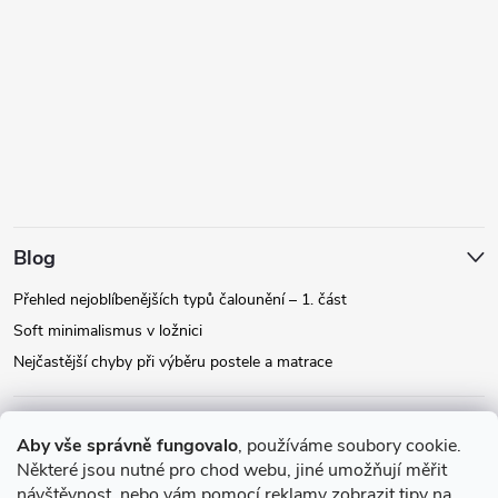
Blog
Přehled nejoblíbenějších typů čalounění – 1. část
Soft minimalismus v ložnici
Nejčastější chyby při výběru postele a matrace
Facebook
Aby vše správně fungovalo
, používáme soubory cookie.
Některé jsou nutné pro chod webu, jiné umožňují měřit
návštěvnost, nebo vám pomocí reklamy zobrazit tipy na