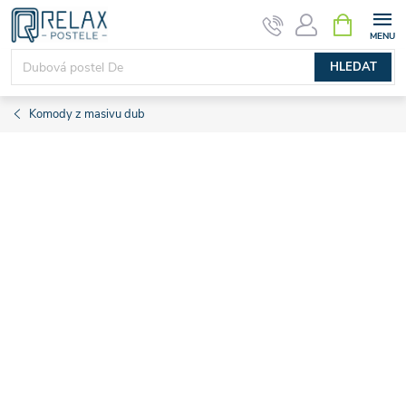
Přejít
NÁKUPNÍ
KOŠÍK
na
obsah
HLEDAT
Komody z masivu dub