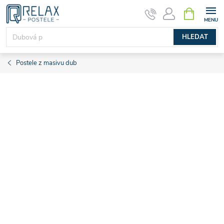
Přejít
NÁKUPNÍ
KOŠÍK
na
obsah
HLEDAT
Postele z masivu dub