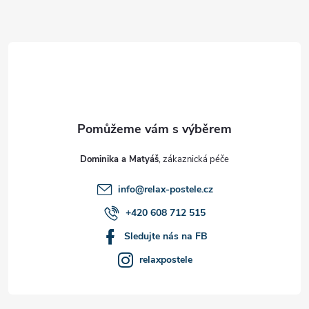
Z
á
p
a
t
Dominika a Matyáš
í
info
@
relax-postele.cz
+420 608 712 515
Sledujte nás na FB
relaxpostele