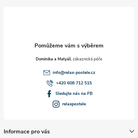
á
p
a
t
Dominika a Matyáš
í
info
@
relax-postele.cz
+420 608 712 515
Sledujte nás na FB
relaxpostele
Informace pro vás