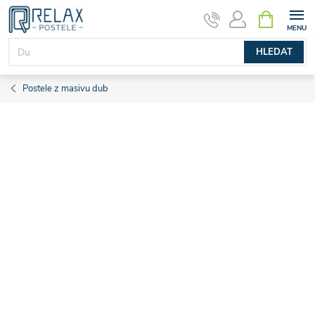
Přejít
NÁKUPNÍ
KOŠÍK
na
obsah
HLEDAT
Postele z masivu dub