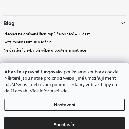
Blog
Přehled nejoblíbenějších typů čalounění – 1. část
Soft minimalismus v ložnici
Nejčastější chyby při výběru postele a matrace
Facebook
Aby vše správně fungovalo
, používáme soubory cookie.
Některé jsou nutné pro chod webu, jiné umožňují měřit
návštěvnost, nebo vám pomocí reklamy zobrazit tipy na
Instagram
další obsah. Více informací
zde
.
Nastavení
Copyright 2026
Relax-postele.cz
. Všechna práva vyhrazena.
Upravit
nastavení cookies
Souhlasím
Vytvořil Shoptet