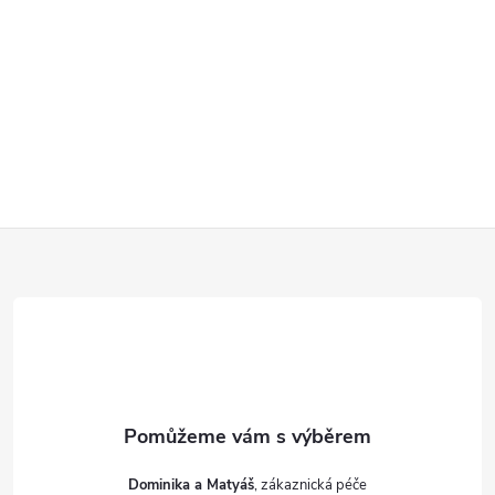
Z
á
p
a
t
Dominika a Matyáš