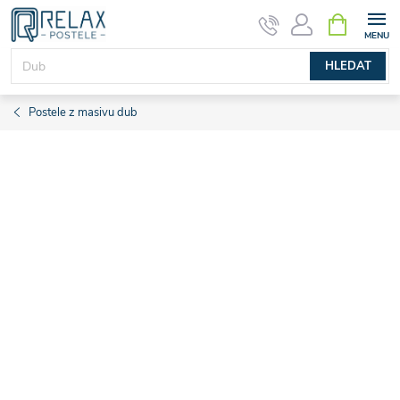
Přejít
NÁKUPNÍ
KOŠÍK
na
obsah
HLEDAT
Postele z masivu dub