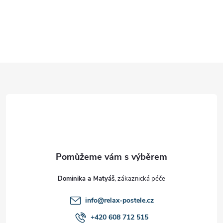
Z
á
p
a
t
Dominika a Matyáš
í
info
@
relax-postele.cz
+420 608 712 515