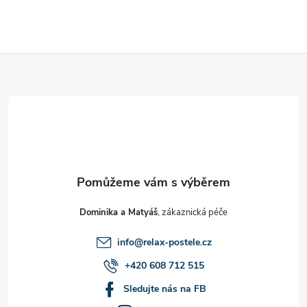
Z
á
p
a
t
Dominika a Matyáš
í
info
@
relax-postele.cz
+420 608 712 515
Sledujte nás na FB