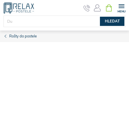
Přejít
NÁKUPNÍ
KOŠÍK
na
obsah
HLEDAT
Rošty do postele