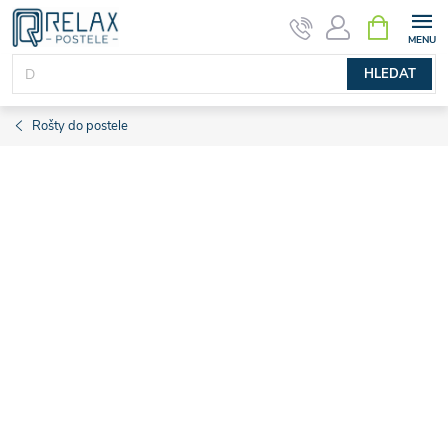
Přejít
NÁKUPNÍ
KOŠÍK
na
obsah
HLEDAT
Rošty do postele