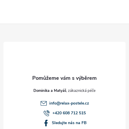
Z
á
p
a
t
Dominika a Matyáš
í
info
@
relax-postele.cz
+420 608 712 515
Sledujte nás na FB