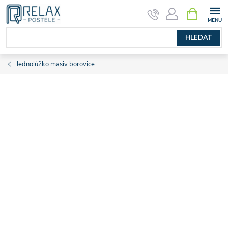
Přejít
NÁKUPNÍ
KOŠÍK
na
obsah
HLEDAT
Jednolůžko masiv borovice