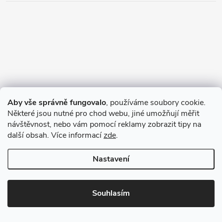
Aby vše správně fungovalo
, používáme soubory cookie.
Některé jsou nutné pro chod webu, jiné umožňují měřit
návštěvnost, nebo vám pomocí reklamy zobrazit tipy na
další obsah. Více informací
zde
.
Nastavení
Souhlasím
Blog
Přehled nejoblíbenějších typů čalounění – 1. část