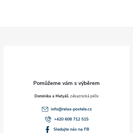
Z
á
p
a
t
Dominika a Matyáš
í
info
@
relax-postele.cz
+420 608 712 515
Sledujte nás na FB