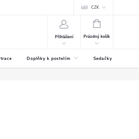
ní zboží a reklamace
Podmínky ochrany osobních údajů
CZK
Jak nakupo
NÁKUPNÍ
KOŠÍK
Prázdný košík
Přihlášení
trace
Doplňky k postelím
Sedačky
S