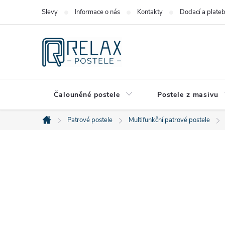
Přejít
Slevy
Informace o nás
Kontakty
Dodací a plate
na
obsah
Čalouněné postele
Postele z masivu
Patrové postele
Multifunkční patrové postele
Domů