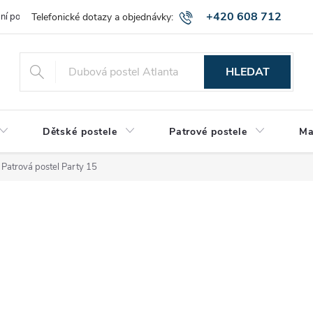
+420 608 712
bní podmínky
Obchodní podmínky
Montáž a výnos zboží
Vráce
515
HLEDAT
Dětské postele
Patrové postele
Ma
Patrová postel Party 15