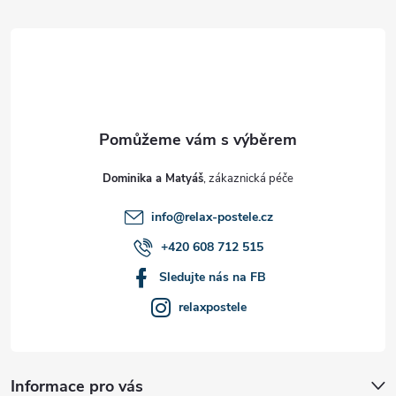
á
p
a
t
Dominika a Matyáš
í
info
@
relax-postele.cz
+420 608 712 515
Sledujte nás na FB
relaxpostele
Informace pro vás