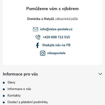
a
t
Dominika a Matyáš
í
info
@
relax-postele.cz
+420 608 712 515
Sledujte nás na FB
relaxpostele
Informace pro vás
Slevy
Informace o nás
Kontakty
Dodací a platební podmínky