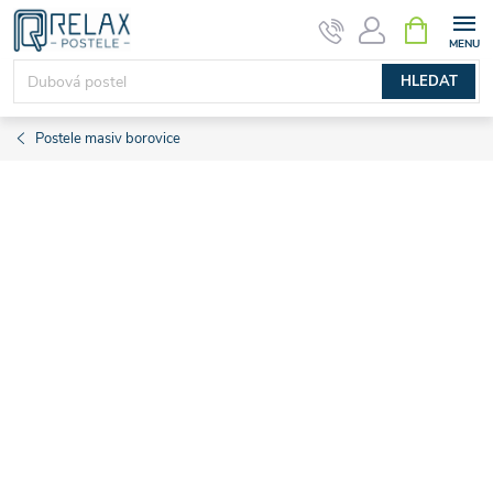
Přejít
NÁKUPNÍ
KOŠÍK
na
obsah
HLEDAT
Postele masiv borovice