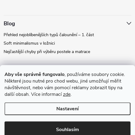
Blog
Přehled nejoblíbenějších typů čalounění – 1. část
Soft minimalismus v ložnici
Nejčastější chyby při výběru postele a matrace
Facebook
Aby vše správně fungovalo
, používáme soubory cookie.
Některé jsou nutné pro chod webu, jiné umožňují měřit
návštěvnost, nebo vám pomocí reklamy zobrazit tipy na
Instagram
další obsah. Více informací
zde
.
Nastavení
Copyright 2026
Relax-postele.cz
. Všechna práva vyhrazena.
Upravit
nastavení cookies
Souhlasím
Vytvořil Shoptet