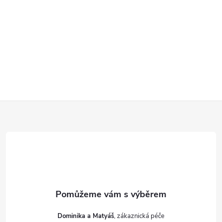
Z
á
p
a
t
Dominika a Matyáš