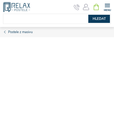
Přejít
NÁKUPNÍ
KOŠÍK
na
obsah
HLEDAT
Postele z masivu