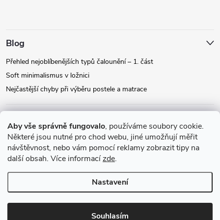
Blog
Přehled nejoblíbenějších typů čalounění – 1. část
Soft minimalismus v ložnici
Nejčastější chyby při výběru postele a matrace
Facebook
Aby vše správně fungovalo
, používáme soubory cookie.
Některé jsou nutné pro chod webu, jiné umožňují měřit
návštěvnost, nebo vám pomocí reklamy zobrazit tipy na
Instagram
další obsah. Více informací
zde
.
Nastavení
Copyright 2026
Relax-postele.cz
. Všechna práva vyhrazena.
Upravit
nastavení cookies
Souhlasím