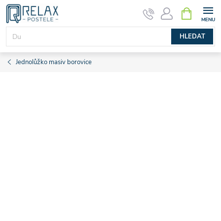
Přejít
NÁKUPNÍ
KOŠÍK
na
obsah
HLEDAT
Jednolůžko masiv borovice