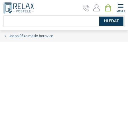
Přejít
NÁKUPNÍ
KOŠÍK
na
obsah
HLEDAT
Jednolůžko masiv borovice