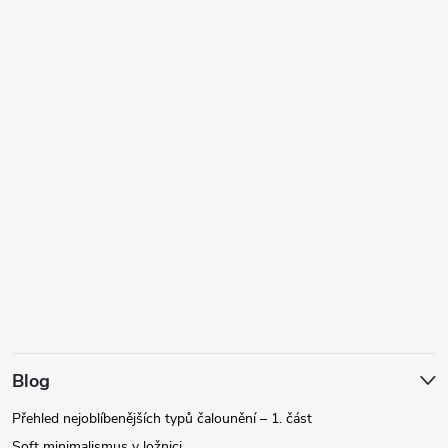
Blog
Přehled nejoblíbenějších typů čalounění – 1. část
Soft minimalismus v ložnici