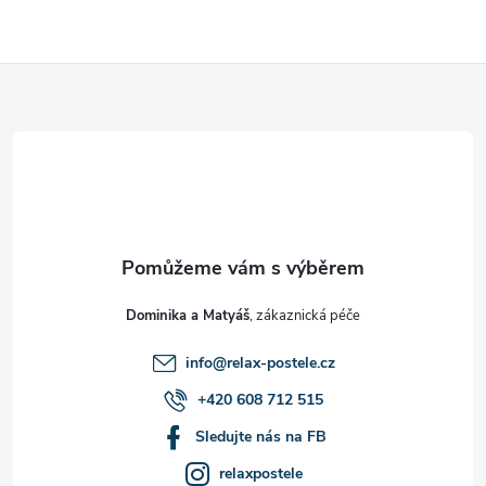
Z
á
p
a
t
Dominika a Matyáš
í
info
@
relax-postele.cz
+420 608 712 515
Sledujte nás na FB
relaxpostele