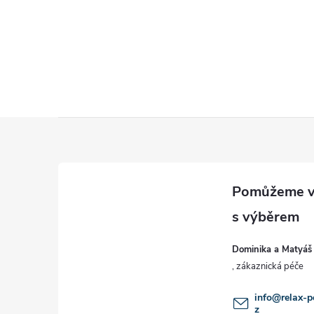
Z
á
p
a
Dominika a Matyáš
t
í
info
@
relax-p
z