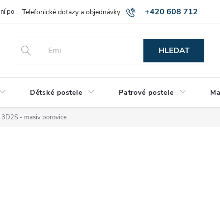
+420 608 712
bní podmínky
Obchodní podmínky
Montáž a výnos zboží
Vráce
515
HLEDAT
Dětské postele
Patrové postele
Ma
 3D2S - masiv borovice