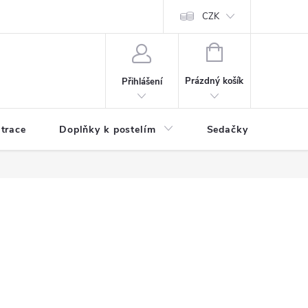
ní zboží a reklamace
Podmínky ochrany osobních údajů
CZK
Jak nakupo
NÁKUPNÍ
KOŠÍK
Prázdný košík
Přihlášení
trace
Doplňky k postelím
Sedačky
S