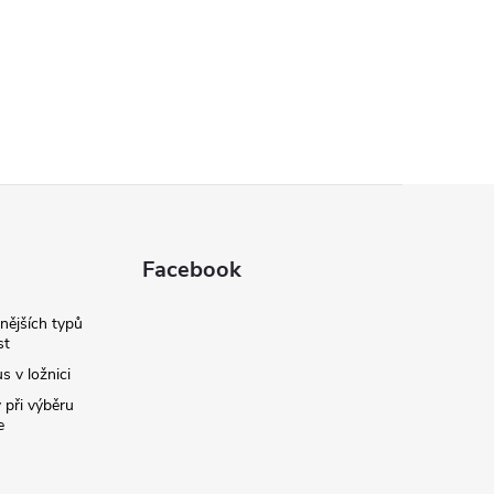
Facebook
nějších typů
st
s v ložnici
 při výběru
e