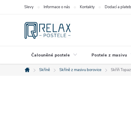
Přejít
Slevy
Informace o nás
Kontakty
Dodací a plate
na
obsah
Čalouněné postele
Postele z masivu
Skříně
Skříně z masivu borovice
Skříň Topaz
Domů