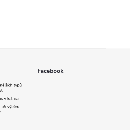
Facebook
nějších typů
st
s v ložnici
 při výběru
e