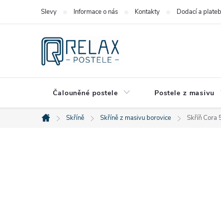
Přejít
Slevy
Informace o nás
Kontakty
Dodací a plate
na
obsah
Čalouněné postele
Postele z masivu
Skříně
Skříně z masivu borovice
Skříň Cora 
Domů