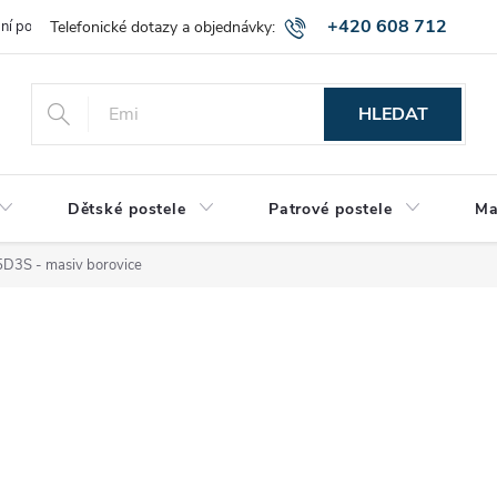
+420 608 712
bní podmínky
Obchodní podmínky
Montáž a výnos zboží
Vráce
515
HLEDAT
Dětské postele
Patrové postele
Ma
5D3S - masiv borovice