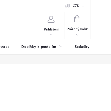
ní zboží a reklamace
Podmínky ochrany osobních údajů
CZK
Jak nakupo
NÁKUPNÍ
KOŠÍK
Prázdný košík
Přihlášení
trace
Doplňky k postelím
Sedačky
S