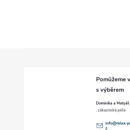
Z
á
p
a
Dominika a Matyáš
t
í
info
@
relax-p
z