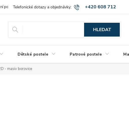
+420 608 712
bní podmínky
Obchodní podmínky
Montáž a výnos zboží
Vráce
515
HLEDAT
Dětské postele
Patrové postele
Ma
2D - masiv borovice