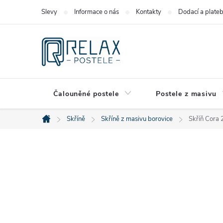
Přejít
Slevy
Informace o nás
Kontakty
Dodací a plate
na
obsah
Čalouněné postele
Postele z masivu
Skříně
Skříně z masivu borovice
Skříň Cora 
Domů