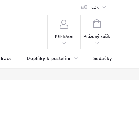
ní zboží a reklamace
Podmínky ochrany osobních údajů
CZK
Jak nakupo
NÁKUPNÍ
KOŠÍK
Prázdný košík
Přihlášení
trace
Doplňky k postelím
Sedačky
S