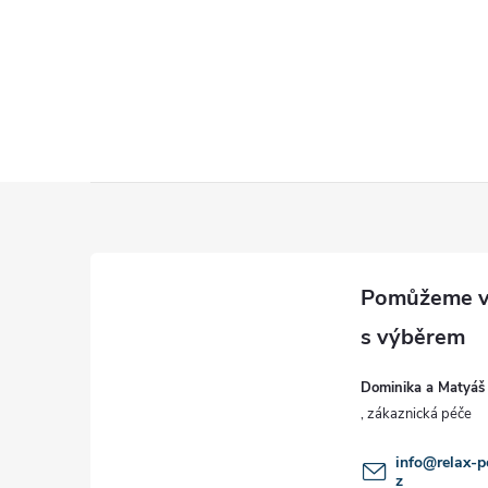
Z
á
p
a
Dominika a Matyáš
t
í
info
@
relax-p
z