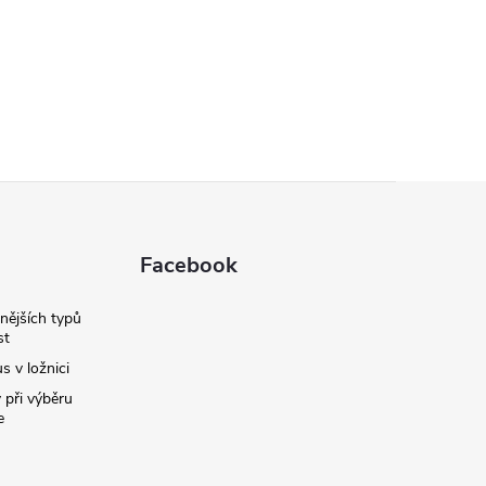
Facebook
nějších typů
st
s v ložnici
 při výběru
e