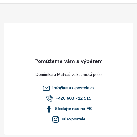
Z
á
p
a
t
Dominika a Matyáš
í
info
@
relax-postele.cz
+420 608 712 515
Sledujte nás na FB
relaxpostele