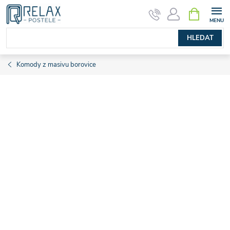
Přejít
NÁKUPNÍ
KOŠÍK
na
obsah
HLEDAT
Komody z masivu borovice