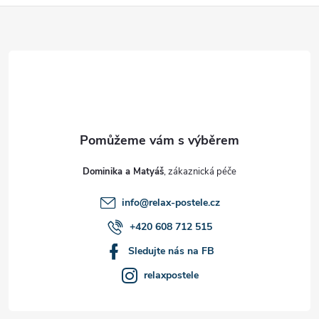
Z
á
p
a
t
Dominika a Matyáš
í
info
@
relax-postele.cz
+420 608 712 515
Sledujte nás na FB
relaxpostele