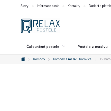
Přejít
Slevy
Informace o nás
Kontakty
Dodací a plate
na
obsah
Čalouněné postele
Postele z masivu
Komody
Komody z masivu borovice
TV komo
Domů