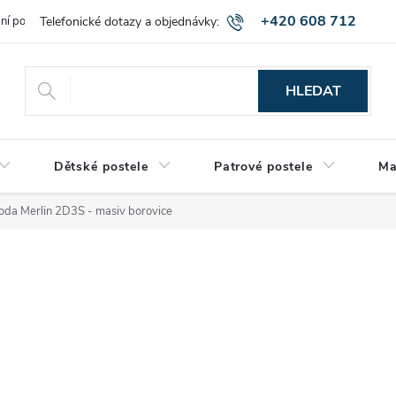
+420 608 712
bní podmínky
Obchodní podmínky
Montáž a výnos zboží
Vráce
515
HLEDAT
Dětské postele
Patrové postele
Ma
da Merlin 2D3S - masiv borovice