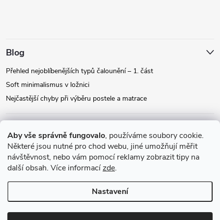
Blog
Přehled nejoblíbenějších typů čalounění – 1. část
Soft minimalismus v ložnici
Nejčastější chyby při výběru postele a matrace
Facebook
Aby vše správně fungovalo
, používáme soubory cookie.
Některé jsou nutné pro chod webu, jiné umožňují měřit
návštěvnost, nebo vám pomocí reklamy zobrazit tipy na
Instagram
další obsah. Více informací
zde
.
Nastavení
Copyright 2026
Relax-postele.cz
. Všechna práva vyhrazena.
Upravit
nastavení cookies