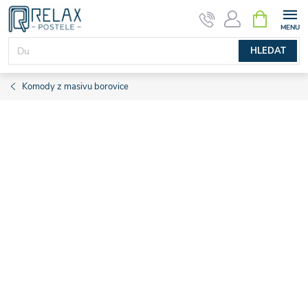
Přejít
NÁKUPNÍ
KOŠÍK
na
obsah
HLEDAT
Komody z masivu borovice