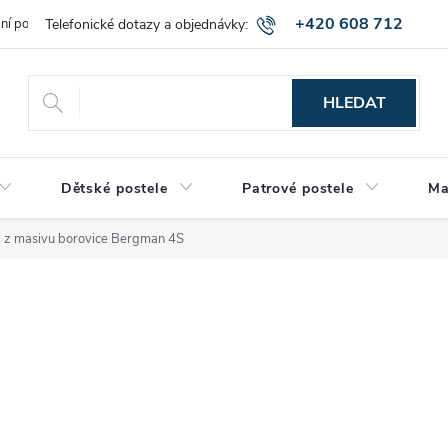
+420 608 712
bní podmínky
Obchodní podmínky
Montáž a výnos zboží
Vráce
515
HLEDAT
Dětské postele
Patrové postele
Ma
z masivu borovice Bergman 4S