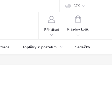
ní zboží a reklamace
Podmínky ochrany osobních údajů
CZK
Jak nakupo
NÁKUPNÍ
KOŠÍK
Prázdný košík
Přihlášení
trace
Doplňky k postelím
Sedačky
S