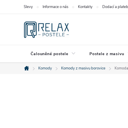
Přejít
Slevy
Informace o nás
Kontakty
Dodací a plate
na
obsah
Čalouněné postele
Postele z masivu
Komody
Komody z masivu borovice
Komoda 
Domů