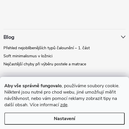
Blog
Přehled nejoblíbenějších typů čalounění – 1. část
Soft minimalismus v ložnici
Nejčastější chyby při výběru postele a matrace
Facebook
Aby vše správně fungovalo
, používáme soubory cookie.
Některé jsou nutné pro chod webu, jiné umožňují měřit
návštěvnost, nebo vám pomocí reklamy zobrazit tipy na
Instagram
další obsah. Více informací
zde
.
Nastavení
Copyright 2026
Relax-postele.cz
. Všechna práva vyhrazena.
Upravit