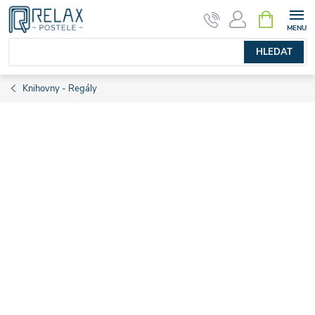
Přejít
NÁKUPNÍ
KOŠÍK
na
obsah
HLEDAT
Knihovny - Regály