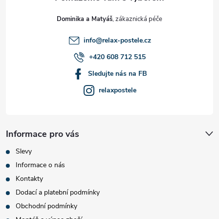
t
Dominika a Matyáš
í
info
@
relax-postele.cz
+420 608 712 515
Sledujte nás na FB
relaxpostele
Informace pro vás
Slevy
Informace o nás
Kontakty
Dodací a platební podmínky
Obchodní podmínky