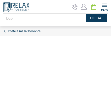
Přejít
NÁKUPNÍ
KOŠÍK
na
obsah
HLEDAT
Postele masiv borovice