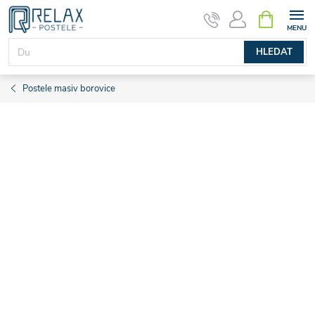
Přejít
NÁKUPNÍ
KOŠÍK
na
obsah
HLEDAT
Postele masiv borovice