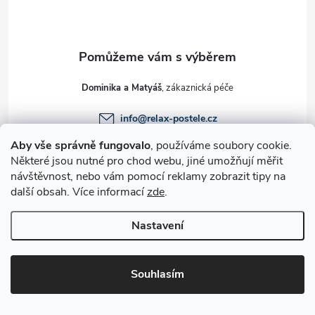
p
a
t
Dominika a Matyáš
í
info
@
relax-postele.cz
+420 608 712 515
Aby vše správně fungovalo
, používáme soubory cookie.
Některé jsou nutné pro chod webu, jiné umožňují měřit
Sledujte nás na FB
návštěvnost, nebo vám pomocí reklamy zobrazit tipy na
relaxpostele
další obsah. Více informací
zde
.
Nastavení
Informace pro vás
Souhlasím
Slevy
Informace o nás