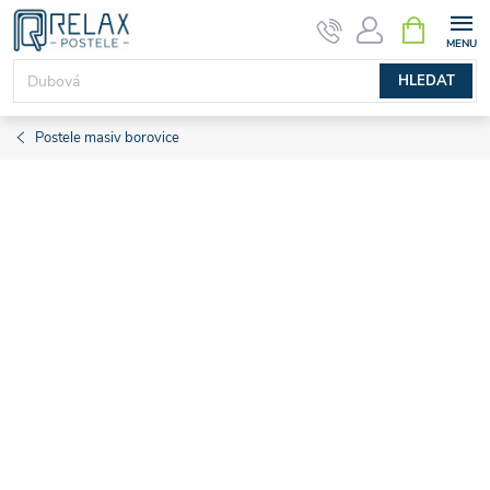
Přejít
NÁKUPNÍ
KOŠÍK
na
obsah
HLEDAT
Postele masiv borovice