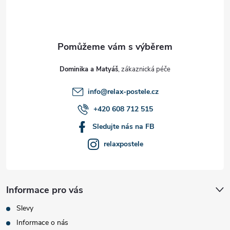
p
a
t
Dominika a Matyáš
í
info
@
relax-postele.cz
+420 608 712 515
Sledujte nás na FB
relaxpostele
Informace pro vás
Slevy
Informace o nás