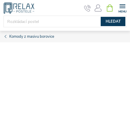
Přejít
NÁKUPNÍ
KOŠÍK
na
obsah
HLEDAT
Komody z masivu borovice