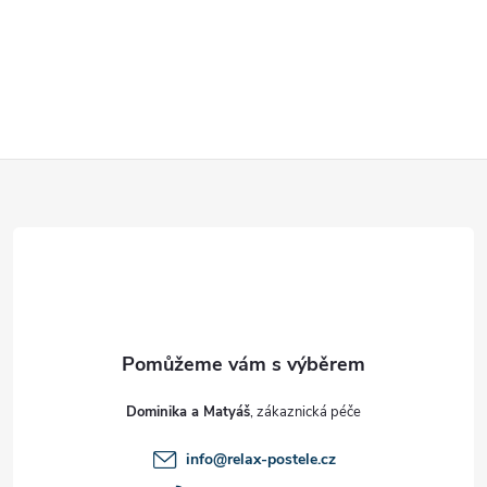
Z
á
p
a
t
Dominika a Matyáš
í
info
@
relax-postele.cz