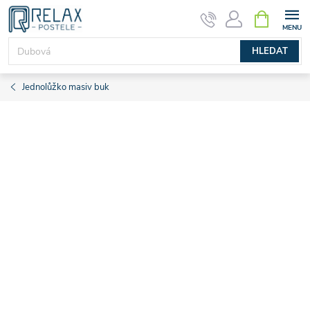
Přejít
NÁKUPNÍ
KOŠÍK
na
obsah
HLEDAT
Jednolůžko masiv buk