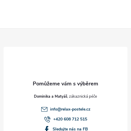
Z
á
p
a
t
Dominika a Matyáš
í
info
@
relax-postele.cz
+420 608 712 515
Sledujte nás na FB