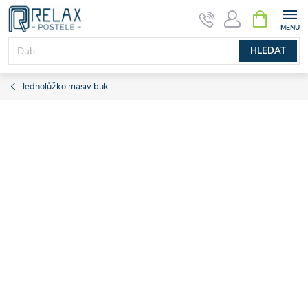
Přejít
NÁKUPNÍ
KOŠÍK
na
obsah
HLEDAT
Jednolůžko masiv buk