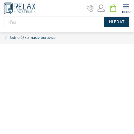
Přejít
NÁKUPNÍ
KOŠÍK
na
obsah
HLEDAT
Jednolůžko masiv borovice