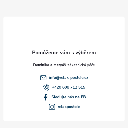
Z
á
p
a
t
Dominika a Matyáš
í
info
@
relax-postele.cz
+420 608 712 515
Sledujte nás na FB
relaxpostele