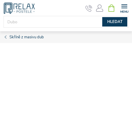
Přejít
NÁKUPNÍ
KOŠÍK
na
obsah
HLEDAT
Skříně z masivu dub