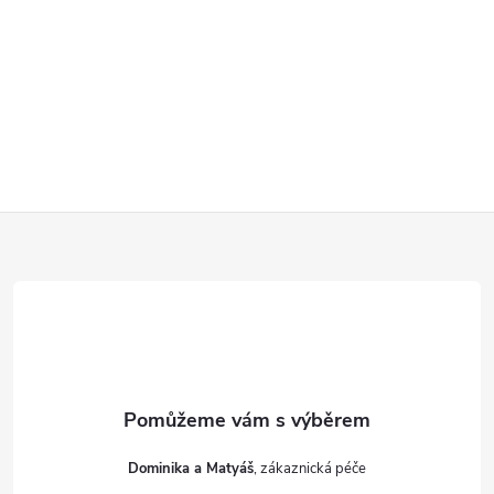
Z
á
p
a
t
Dominika a Matyáš