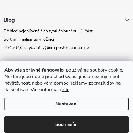
Blog
Přehled nejoblíbenějších typů čalounění – 1. část
Soft minimalismus v ložnici
Nejčastější chyby při výběru postele a matrace
Facebook
Aby vše správně fungovalo
, používáme soubory cookie.
Některé jsou nutné pro chod webu, jiné umožňují měřit
návštěvnost, nebo vám pomocí reklamy zobrazit tipy na
Instagram
další obsah. Více informací
zde
.
Nastavení
Copyright 2026
Relax-postele.cz
. Všechna práva vyhrazena.
Upravit
nastavení cookies
Souhlasím
Vytvořil Shoptet