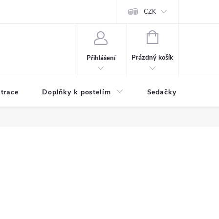
ní zboží a reklamace
Podmínky ochrany osobních údajů
CZK
Jak nakupo
NÁKUPNÍ
KOŠÍK
Prázdný košík
Přihlášení
trace
Doplňky k postelím
Sedačky
S