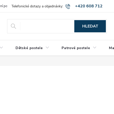
+420 608 712
bní podmínky
Obchodní podmínky
Montáž a výnos zboží
Vráce
515
HLEDAT
Dětské postele
Patrové postele
Ma