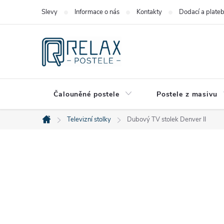
Přejít
Slevy
Informace o nás
Kontakty
Dodací a plate
na
obsah
Čalouněné postele
Postele z masivu
Televizní stolky
Dubový TV stolek Denver II
Domů