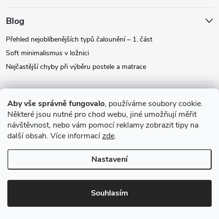
Blog
Přehled nejoblíbenějších typů čalounění – 1. část
Soft minimalismus v ložnici
Nejčastější chyby při výběru postele a matrace
Facebook
Aby vše správně fungovalo
, používáme soubory cookie.
Některé jsou nutné pro chod webu, jiné umožňují měřit
návštěvnost, nebo vám pomocí reklamy zobrazit tipy na
Instagram
další obsah. Více informací
zde
.
Nastavení
Copyright 2026
Relax-postele.cz
. Všechna práva vyhrazena.
Upravit
nastavení cookies
Souhlasím
Vytvořil Shoptet