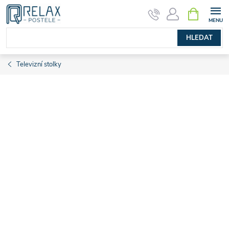
Přejít
NÁKUPNÍ
KOŠÍK
na
obsah
HLEDAT
Televizní stolky