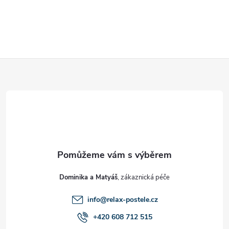
Z
á
p
a
t
Dominika a Matyáš
í
info
@
relax-postele.cz
+420 608 712 515