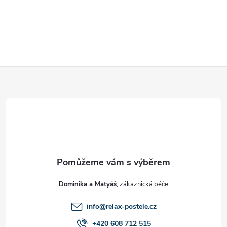
Z
á
p
a
t
Dominika a Matyáš
í
info
@
relax-postele.cz
+420 608 712 515