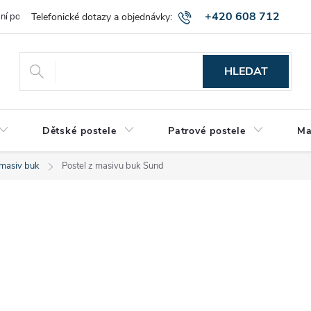
+420 608 712
bní podmínky
Obchodní podmínky
Montáž a výnos zboží
Vráce
515
HLEDAT
Dětské postele
Patrové postele
Ma
 masiv buk
Postel z masivu buk Sund