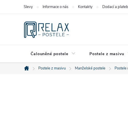
Přejít
Slevy
Informace o nás
Kontakty
Dodací a plate
na
obsah
Čalouněné postele
Postele z masivu
Postele z masivu
Manželské postele
Postele
Domů