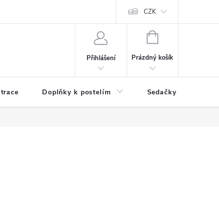
ní zboží a reklamace
Podmínky ochrany osobních údajů
CZK
Jak nakupo
NÁKUPNÍ
KOŠÍK
Prázdný košík
Přihlášení
trace
Doplňky k postelím
Sedačky
S