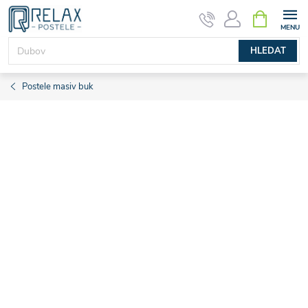
Přejít
NÁKUPNÍ
KOŠÍK
na
obsah
HLEDAT
Postele masiv buk