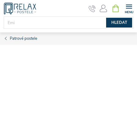
Přejít
NÁKUPNÍ
KOŠÍK
na
obsah
HLEDAT
Patrové postele