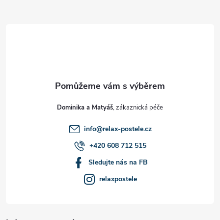
Z
á
p
a
t
Dominika a Matyáš
í
info
@
relax-postele.cz
+420 608 712 515
Sledujte nás na FB
relaxpostele