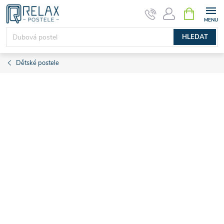
Přejít
NÁKUPNÍ
KOŠÍK
na
obsah
HLEDAT
Dětské postele