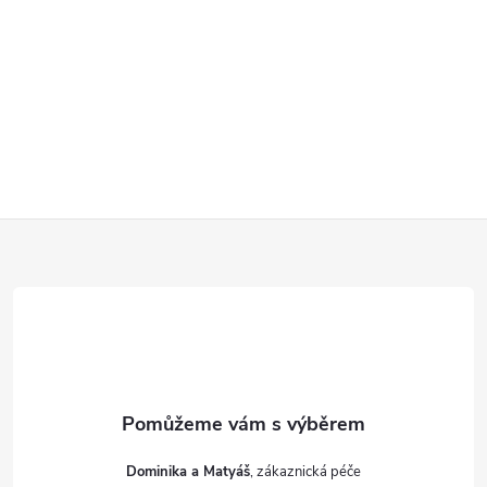
Z
á
p
a
t
Dominika a Matyáš