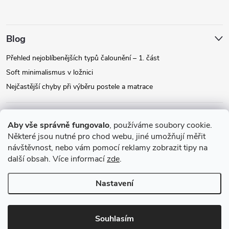
Blog
Přehled nejoblíbenějších typů čalounění – 1. část
Soft minimalismus v ložnici
Nejčastější chyby při výběru postele a matrace
Facebook
Aby vše správně fungovalo
, používáme soubory cookie.
Některé jsou nutné pro chod webu, jiné umožňují měřit
návštěvnost, nebo vám pomocí reklamy zobrazit tipy na
Instagram
další obsah. Více informací
zde
.
Nastavení
Copyright 2026
Relax-postele.cz
. Všechna práva vyhrazena.
Upravit
nastavení cookies
Souhlasím
Vytvořil Shoptet