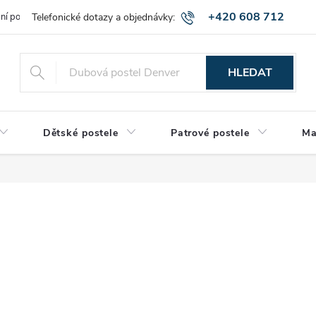
+420 608 712
bní podmínky
Obchodní podmínky
Montáž a výnos zboží
Vráce
515
HLEDAT
Dětské postele
Patrové postele
Ma