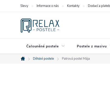
Přejít
Slevy
Informace o nás
Kontakty
Dodací a plate
na
obsah
Čalouněné postele
Postele z masivu
Dětské postele
Patrová postel Mája
Domů