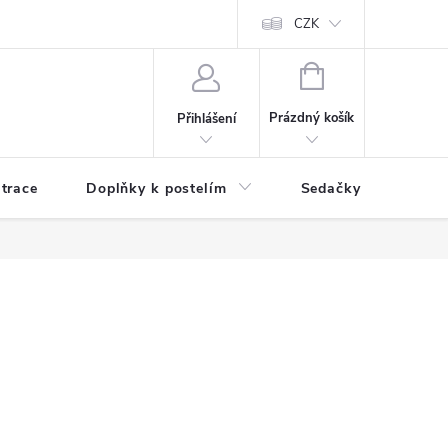
ní zboží a reklamace
Podmínky ochrany osobních údajů
CZK
Jak nakupo
NÁKUPNÍ
KOŠÍK
Prázdný košík
Přihlášení
trace
Doplňky k postelím
Sedačky
S