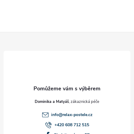
Z
á
p
a
t
Dominika a Matyáš
í
info
@
relax-postele.cz
+420 608 712 515