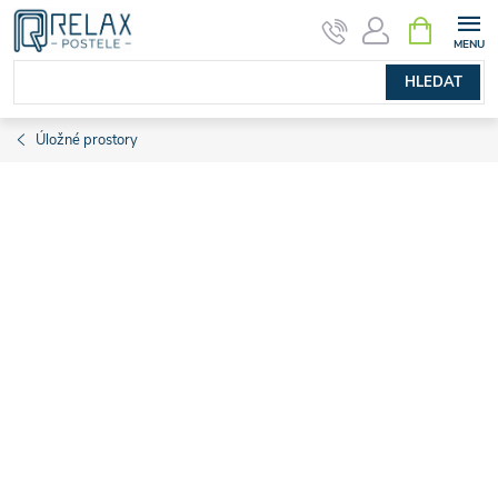
Přejít
NÁKUPNÍ
KOŠÍK
na
obsah
HLEDAT
Úložné prostory