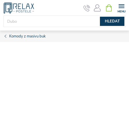
Přejít
NÁKUPNÍ
KOŠÍK
na
obsah
HLEDAT
Komody z masivu buk