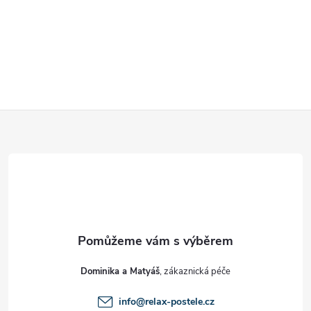
Z
á
p
a
t
Dominika a Matyáš
í
info
@
relax-postele.cz