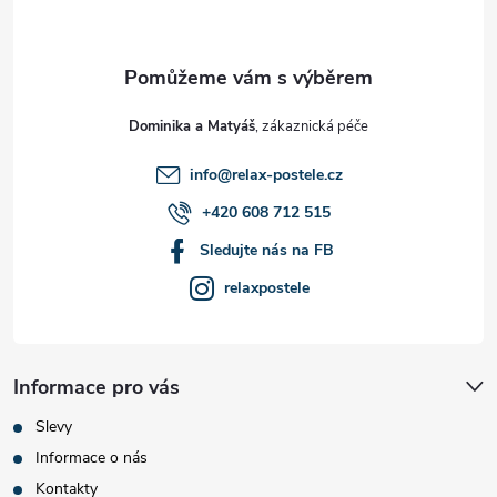
p
a
t
Dominika a Matyáš
í
info
@
relax-postele.cz
+420 608 712 515
Sledujte nás na FB
relaxpostele
Informace pro vás
Slevy
Informace o nás
Kontakty