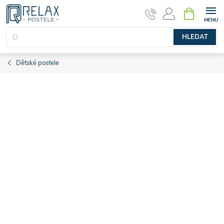
Přejít
NÁKUPNÍ
KOŠÍK
na
obsah
HLEDAT
Dětské postele